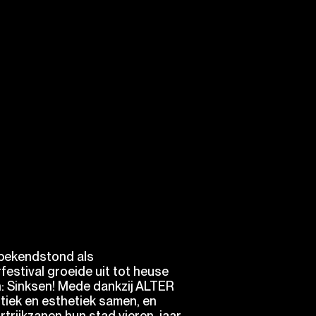
bekendstond als
festival groeide uit tot heuse
: Sinksen! Mede dankzij ALTER
tiek en esthetiek samen, en
trijkzanen hun stad vieren, jaar