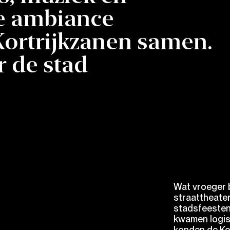
le ambiance
Kortrijkzanen samen.
r de stad
Wat vroeger 
straattheater
stadsfeesten
kwamen logis
konden de Kor