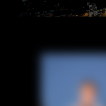
Home
About