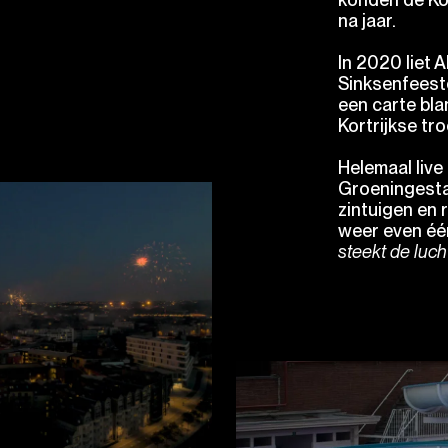
na jaar.
In 2020 liet 
Sinksenfeest
een carte bla
Kortrijkse tro
Helemaal live
Groeningesta
zintuigen en
weer even éé
steekt de luch