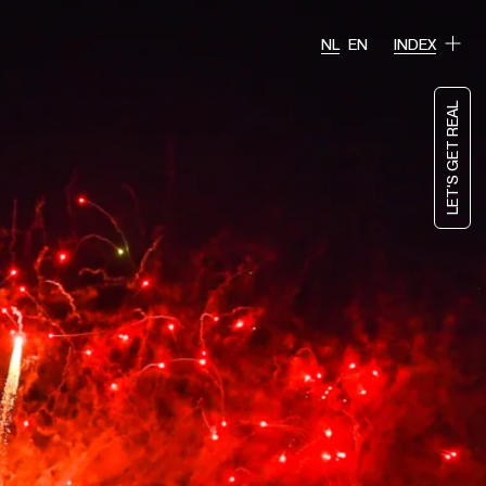
NL
EN
INDEX
LET'S GET REAL