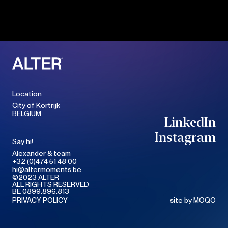
Experiences
Contact
Location
City of Kortrijk
BELGIUM
LinkedIn
LinkedIn
Instagram
Say hi!
Instagram
Alexander & team
+32 (0)474 51 48 00
hi@altermoments.be
©2023 ALTER
ALL RIGHTS RESERVED
©2023 ALTER
BE 0899.896.813
ALL RIGHTS RESERVED
PRIVACY POLICY
site by
MOQO
PRIVACY POLICY
site by
MOQO