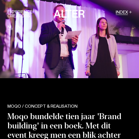
EXPERIENCE
INDEX
CREATORS
NL
EN
MOQO / CONCEPT & REALISATION
Moqo bundelde tien jaar 'Brand
building' in een boek. Met dit
event kreeg men een blik achter