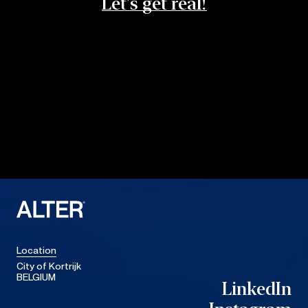
Let’s get real!
Location
City of Kortrijk
BELGIUM
LinkedIn
LinkedIn